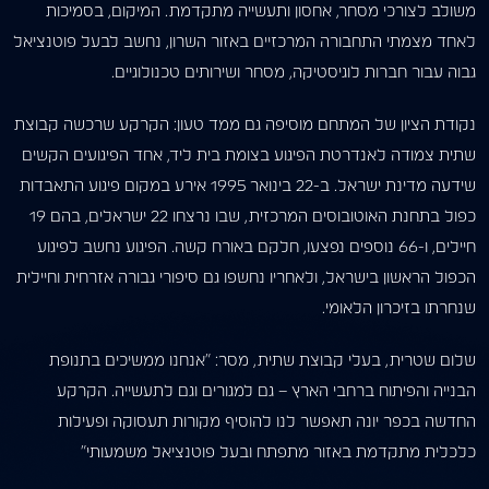
משולב לצורכי מסחר, אחסון ותעשייה מתקדמת. המיקום, בסמיכות
לאחד מצמתי התחבורה המרכזיים באזור השרון, נחשב לבעל פוטנציאל
גבוה עבור חברות לוגיסטיקה, מסחר ושירותים טכנולוגיים.
נקודת הציון של המתחם מוסיפה גם ממד טעון: הקרקע שרכשה קבוצת
שתית צמודה לאנדרטת הפיגוע בצומת בית ליד, אחד הפיגועים הקשים
שידעה מדינת ישראל. ב-22 בינואר 1995 אירע במקום פיגוע התאבדות
כפול בתחנת האוטובוסים המרכזית, שבו נרצחו 22 ישראלים, בהם 19
חיילים, ו-66 נוספים נפצעו, חלקם באורח קשה. הפיגוע נחשב לפיגוע
הכפול הראשון בישראל, ולאחריו נחשפו גם סיפורי גבורה אזרחית וחיילית
שנחרתו בזיכרון הלאומי.
שלום שטרית, בעלי קבוצת שתית, מסר: “אנחנו ממשיכים בתנופת
הבנייה והפיתוח ברחבי הארץ – גם למגורים וגם לתעשייה. הקרקע
החדשה בכפר יונה תאפשר לנו להוסיף מקורות תעסוקה ופעילות
כלכלית מתקדמת באזור מתפתח ובעל פוטנציאל משמעותי”