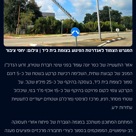
המגרש הצמוד לאנדרטת הפיגוע בצומת בית ליד | צילום: יחסי ציבור
אזור התעשייה של כפר יונה עומד בפני שינוי: חברת שטירון, זרוע הנדל”ן
המניב של קבוצת שתית, השלימה רכישת קרקע בשטח של כ-5 דונם
סמוך לצומת בית ליד, בעסקה בהיקף של כ-25 מיליון שקל. על
הקרקע צפוי לקום פרויקט בהיקף של כ-15 אלף מ”ר בנוי, שיכלול
שטחי מסחר, חניון, מרכז לוגיסטי (מרלו”ג) ושטחים ייעודיים לתעשיות
עתירות ידע.
המתחם המתוכנן משתלב במגמה הגוברת של פיתוח אזורי תעסוקה
רב-שימושיים, הממוקמים בסמוך לצירי תחבורה מרכזיים ומציעים מענה