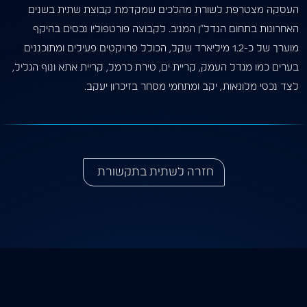
העסקה מצטרפת לשורת מהלכים שמקדמת קבוצת שתית בשנים
האחרונות בתחום הנדל”ן המניב. לקבוצה פורטפוליו נכסים בהיקף
מוערך של כ-1.2 מיליארד שקל, הכולל פרויקטים פעילים ומתוכננים
בערים כמו מגדל העמק, קריית ים, טירת כרמל, קריית אתא ונוף הגליל,
לצד נכסי מלונאות, יקב ומתחמי מסחר בזיכרון יעקב.
חזרה לשתית בתקשורת