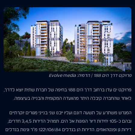
פרויקט דרך הים 188 | הדמיה: Evolve media
פרויקט ים עדן ברחוב דרך הים 188 בחיפה של חברת שתית יוצא לדרך,
לאחר שהחברה קיבלה היתר מהוועדה המקומית והבנייה בעיצומה.
המגרש משתרע על תשעה דונם ועליו ייבנו שני בנייני מגורים יוקרתיים
ובהם כ-105 יחידות דיור הפונות אל הים. תמהיל הדירות 3,4,5 חדרים,
דירות גן ופנטהאוזים. הדירות הן בגדלים 84\106\122 מ”ר וגינות בגדלים