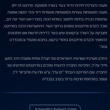
מענה להגדלת יחידות הדיור בעיר בצורה מספקת. פרויקט זה ייתן
מענה למשפחות צעירות ולמשפחות משפרות דיור וכולי תקווה ואמונה
שתנופת הבנייה בחיפה תימשך במלוא הכוח, בגיבוי ראש העיר יונה יהב,
ונוכל לקדם פרויקטים נוספים ברחבי העיר. ההתעניינות הרבה בפרויקט,
מצביעה על הצורך וביקושים שיש בעיר לדירות חדשות ואנו מתכוונים
להמשיך ולקדם פרויקטים באזורי ביקוש, בתכנון מוקפד ובסטנדרט
גבוה”.
כחלק מערכיה ושורשיה הישראלים של חברת שתית ופועלה הרב למען
חיילי צה”ל, החליטה החברה להנציח נופלים בפרויקטים החדשים של
החברה. שם הפרויקט הנבחר “ים עדן”, ע”ש סרן עדן פרוביזור ז”ל,
שנפל במלחמת חרבות ברזל בקרב בג’בלייה.
חזרה לשתית בתקשורת