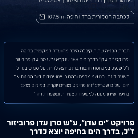
חגית הורנשטיין
רדיו חיפה 107.5fm
17.03.2025
לכתבה המקורית ברדיו חיפה 107.5fm
חברת הבנייה שתית קיבלה היתר מהוועדה המקומית בחיפה
ופרויקט “ים עדן” בדרך הים 188 שנקרא ע”ש סרן עדן פרוביזור
ז”ל שנפל במלחמת חרבות ברזל, יוצא לדרך. על מגרש בגודל
תשעה דונם ייבנו שני מבנים ובהם כ-105 יחידות דיור הפונות אל
הים. שלום שטרית: “זהו פרויקט מגורים יוקרתי במיקום מרכזי
בחיפה שייתן מענה למשפחות צעירות ומשפרות דיור”
פרויקט "ים עדן", ע"ש סרן עדן פרוביזור
ז"ל, בדרך הים בחיפה יוצא לדרך