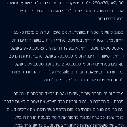
130\149\170\280 מ”ר. הפרויקט תוכנן על ידי פרופ’ גבי שוורץ ממשרד
אדריכלים שוורץ בסנוסוף ויכלול לובי מעוצב ושטחים משותפים
בסטנדרט גבוה.
סמנכ”ל שיווק ומכירות בשתית, תומס מימון: “עד היום נמכרו כ- 65
דירות מתוך 105 הדירות בפרויקט. מחירי דירות שלושה חדרים החל
מ-1,990,000 שקל, דירות ארבעה חדרים החל מ-2,390,000 שקל
ודירות חמישה חדרים, החל מ-2,700,000 שקל. מרבית דירות הגן עם
נוף לים במחירים החל מ-2,900,000 שקל ועד 3,990,000 שקל.
בחודש הקרוב, יוצאת החברה ב-PreSale על דירות הגן וזו הזדמנות
להנות ממחירים אטרקטיביים למקדימים לרכוש.
מנכ”ל ובעלי חברת שתית, שלום שטרית: “לצד התפתחות וצמיחה
ניכרת של החברה בשנה האחרונה בכל הארץ, אנו שמחים לצאת לדרך
עם פרויקט מגורים יוקרתי במיקום מרכזי בעיר חיפה. אנו צריכים לשים
לנגד עינינו כמטרה עליונה להפוך את חיפה לבעלת הגירה חיובית
ולהשאיר משפחות צעירות להתגורר בעיר, ולשם כך יש צורך במתן